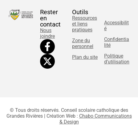
Rester
Outils
en
Ressources
Accessibilit
contact
et liens
é
pratiques
Nous
joindre
Confidentia
Zone du
lité
personnel
Politique
Plan du site
d’utilisation
© Tous droits réservés. Conseil scolaire catholique des
Grandes Rivières | Création Web :
Chabo Communications
& Design