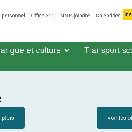
Ins
 personnel
Office 365
Nous joindre
Calendrier
 langue et culture
Transport sc
R
mplois
Voir les o