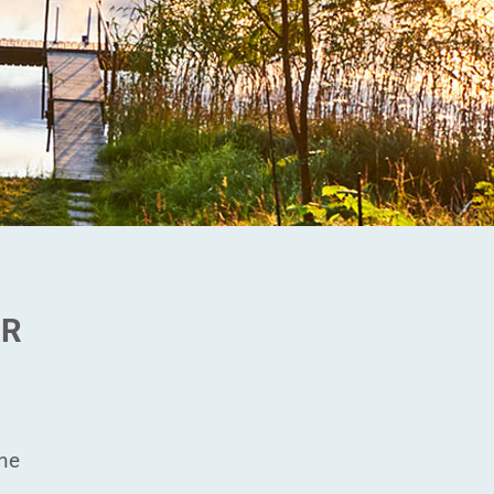
GR
ne