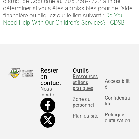
district de Cochrane au 705 268-7722 afin de
déterminer si vous êtes admissibles pour de l’aide
financière ou cliquez sur le lien suivant :
Do You
Need Help With Our Children’s Services? | CDSB
Rester
Outils
en
Ressources
Accessibilit
contact
et liens
é
pratiques
Nous
joindre
Confidentia
Zone du
lité
personnel
Politique
Plan du site
d’utilisation