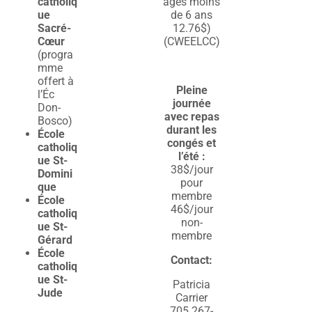
catholiq
âgés moins
ue
de 6 ans
Sacré-
12.76$)
Cœur
(CWEELCC)
(progra
mme
offert à
Pleine
l’Éc
journée
Don-
avec repas
Bosco)
durant les
École
congés et
catholiq
l’été :
ue St-
38$/jour
Domini
pour
que
membre
École
46$/jour
catholiq
non-
ue St-
membre
Gérard
École
Contact:
catholiq
ue St-
Patricia
Jude
Carrier
705 267-