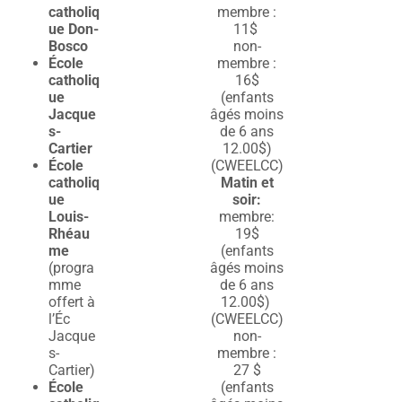
catholiq
membre :
ue Don-
11$
Bosco
non-
École
membre :
catholiq
16$
ue
(enfants
Jacque
âgés moins
s-
de 6 ans
Cartier
12.00$)
École
(CWEELCC)
catholiq
Matin et
ue
soir:
Louis-
membre:
Rhéau
19$
me
(enfants
(progra
âgés moins
mme
de 6 ans
offert à
12.00$)
l’Éc
(CWEELCC)
Jacque
non-
s-
membre :
Cartier)
27 $
École
(
enfants