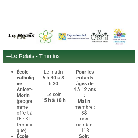
Le Relais - Timmins
École
Le matin
Pour les
catholiq
6 h 30 à 8
enfants
ue
h 30
âgés de
Anicet-
4 à 12 ans
Le soir
Morin
:
15 h à 18 h
(progra
Matin:
mme
membre :
offert à
8$
l’Éc St-
non-
Domini
membre :
que)
11$
École
Soir: