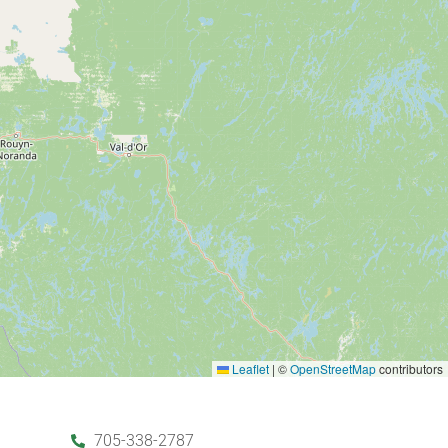
Leaflet
|
©
OpenStreetMap
contributors
705-338-2787