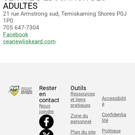
ADULTES
21 rue Armstrong sud, Temiskaming Shores P0J
1P0
705 647-7304
Facebook
ceanewliskeard.com
Rester
Outils
en
Ressources
Accessibilit
contact
et liens
é
pratiques
Nous
joindre
Confidentia
Zone du
lité
personnel
Politique
Plan du site