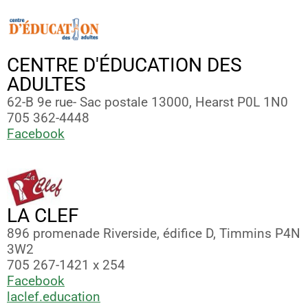
CENTRE D'ÉDUCATION DES
ADULTES
62-B 9e rue- Sac postale 13000, Hearst P0L 1N0
705 362-4448
Facebook
LA CLEF
896 promenade Riverside, édifice D, Timmins P4N
3W2
705 267-1421 x 254
Facebook
laclef.education