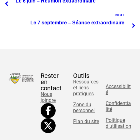
Le 6 juin – Réunion extraordinaire
NEXT
Le 7 septembre – Séance extraordinaire
Rester
Outils
en
Ressources
Accessibilit
contact
et liens
é
pratiques
Nous
joindre
Confidentia
Zone du
lité
personnel
Politique
Plan du site
d’utilisation