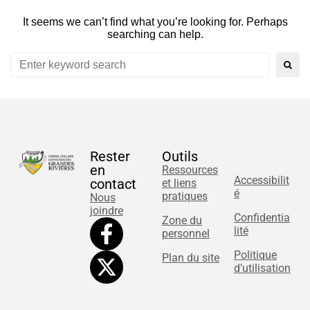
It seems we can’t find what you’re looking for. Perhaps
searching can help.
Rester
Outils
en
Ressources
Accessibilit
contact
et liens
é
pratiques
Nous
joindre
Confidentia
Zone du
lité
personnel
Politique
Plan du site
d’utilisation