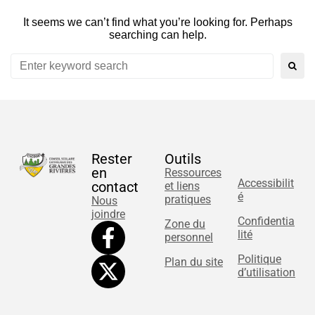
It seems we can’t find what you’re looking for. Perhaps
searching can help.
Rester
Outils
en
Ressources
Accessibilit
contact
et liens
é
pratiques
Nous
joindre
Confidentia
Zone du
lité
personnel
Politique
Plan du site
d’utilisation