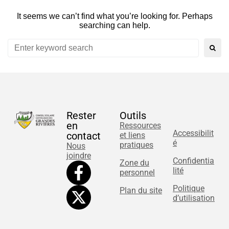
It seems we can’t find what you’re looking for. Perhaps
searching can help.
Rester
Outils
en
Ressources
Accessibilit
contact
et liens
é
pratiques
Nous
joindre
Confidentia
Zone du
lité
personnel
Politique
Plan du site
d’utilisation