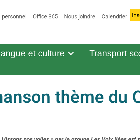
Ins
 personnel
Office 365
Nous joindre
Calendrier
 langue et culture
Transport sc
chanson thème du
« Hissons nos voiles » par le groupe Les Voix liées
est 