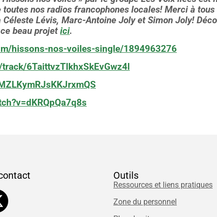
 toutes nos radios francophones locales! Merci à tous c
 à Céleste Lévis, Marc-Antoine Joly et Simon Joly! Dé
e ce beau projet
ici
.
um/hissons-nos-voiles-single/1894963276
fr/track/6TaittvzTlkhxSkEvGwz4l
3aUMZLKymRJsKKJrxmQS
atch?v=dKRQpQa7q8s
contact
Outils
Ressources et liens pratiques
Zone du personnel