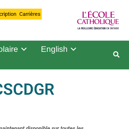
cription
Carrières
olaire
English
 CSCDGR
maintenant disponible sur toutes les